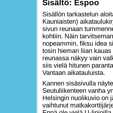
Sisältö: Espoo
Sisällön tarkastelun aloi
Kauniaisten) aikataulukir
sivun reunaan tummennetul
kohtiin. Näin tarvitsemans
nopeammin, fiksu idea si
tosin hieman liian kauas s
reunassa näkyy vain valk
siis vielä hitunen para
Vantaan aikatauluista.
Kannen sisäsivulla näyte
Seutuliikenteen vanha y
Helsingin nuolikuvio on j
vaihtunut matkakorttijär
Enpä ole vielä U-linjoilla