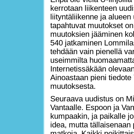
kerrotaan liikenteen uu
liityntäliikenne ja aluee
tapahtuvat muutokset on 
muutoksien jääminen koko
540 jatkaminen Lommila
tehdään vain pienellä va
useimmilta huomaamatta 
Internetissäkään olevaan 
Ainoastaan pieni tiedote 
muutoksesta.
Seuraava uudistus on Mil
Vantaalle. Espoon ja Va
kumpaakin, ja paikalle jo
idea, mutta tällaisenaan
matkoja. Kaikki poikittais