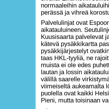
normaaleihin aikatauluihi
perässä ja vihreä korostu
Palvelulinjat ovat Espoon
aikatauluineen. Seutulinj
Kuusisaarta palvelevat ja
kätevä pysäkkikartta pas
pysäkkijärjestelyt ovatki
taas HKL-tyyliä, ne rajoi
muista ei ole edes puhet
lautan ja lossin aikataul
välillä saarelle virkistym
viimeiseltä aukeamalta löy
puolella ovat kaikki Helsin
Pieni, mutta toisinaan va