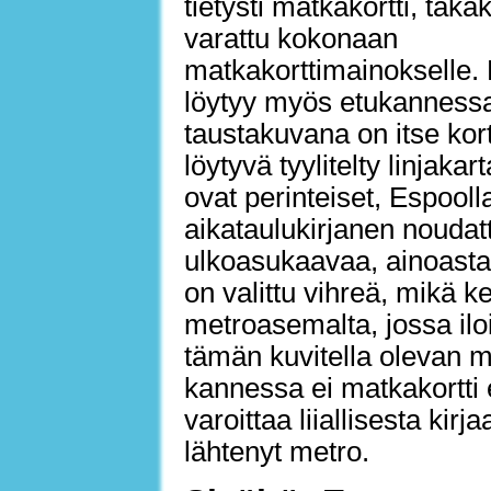
tietysti matkakortti, taka
varattu kokonaan
matkakorttimainokselle. K
löytyy myös etukannessa
taustakuvana on itse kort
löytyvä tyylitelty linjakart
ovat perinteiset, Espooll
aikataulukirjanen nouda
ulkoasukaavaa, ainoastaa
on valittu vihreä, mikä 
metroasemalta, jossa ilo
tämän kuvitella olevan m
kannessa ei matkakortti 
varoittaa liiallisesta ki
lähtenyt metro.