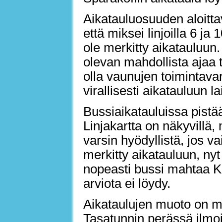
Aikatauluosuuden aloitt
että miksei linjoilla 6 ja
ole merkitty aikatauluun. 
olevan mahdollista ajaa ti
olla vaunujen toimintavar
virallisesti aikatauluun la
Bussiaikatauluissa pistä
Linjakartta on näkyvillä,
varsin hyödyllistä, jos v
merkitty aikatauluun, nyt
nopeasti bussi mahtaa K
arviota ei löydy.
Aikataulujen muoto on mu
Tasatunnin perässä ilmoi