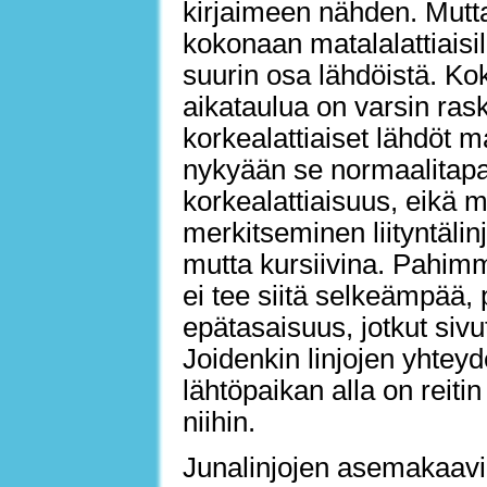
kirjaimeen nähden. Mutta,
kokonaan matalalattiaisill
suurin osa lähdöistä. Koko
aikataulua on varsin rask
korkealattiaiset lähdöt m
nykyään se normaalitapa
korkealattiaisuus, eikä m
merkitseminen liityntälinj
mutta kursiivina. Pahimm
ei tee siitä selkeämpää, 
epätasaisuus, jotkut sivu
Joidenkin linjojen yhtey
lähtöpaikan alla on reitin
niihin.
Junalinjojen asemakaavio