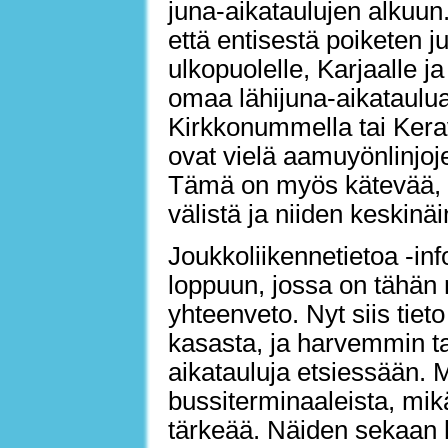
juna-aikataulujen alkuu
että entisestä poiketen 
ulkopuolelle, Karjaalle ja
omaa lähijuna-aikataulua
Kirkkonummella tai Kerav
ovat vielä aamuyönlinjoj
Tämä on myös kätevää, en
välistä ja niiden keskinäi
Joukkoliikennetietoa -inf
loppuun, jossa on tähän 
yhteenveto. Nyt siis tieto
kasasta, ja harvemmin tarv
aikatauluja etsiessään.
bussiterminaaleista, mik
tärkeää. Näiden sekaan