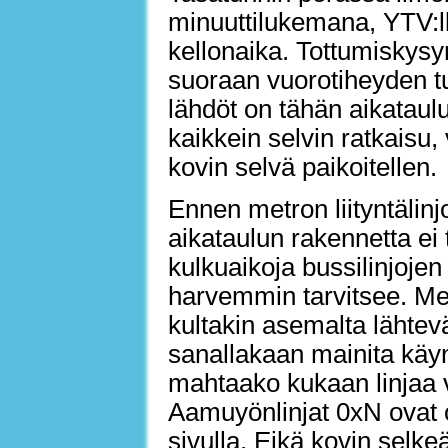
minuuttilukemana, YTV:ll
kellonaika. Tottumiskysy
suoraan vuorotiheyden tu
lähdöt on tähän aikataulu
kaikkein selvin ratkaisu,
kovin selvä paikoitellen.
Ennen metron liityntälinj
aikataulun rakennetta ei 
kulkuaikoja bussilinjojen
harvemmin tarvitsee. Met
kultakin asemalta lähtevä
sanallakaan mainita käy
mahtaako kukaan linjaa va
Aamuyönlinjat 0xN ovat 
sivulla. Eikä kovin selkeä