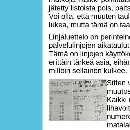
jätetty listoista pois, pa
Voi olla, että muuten tau
lukea, mutta tämä on ta
Linjaluettelo on perintei
palvelulinjojen aikataulut
Tämä on linjojen käyttök
erittäin tärkeä asia, eihän
milloin sellainen kulkee.
Sitten 
muutos
Kaikki 
lihavoi
numero
matalal