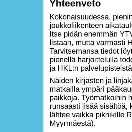
Yhteenveto
Kokonaisuudessa, pieni
joukkoliikenteen aikataul
Itse pidän enemmän YTV:n 
listaan, mutta varmasti H
Tarvitsemansa tiedot löyt
pienellä harjoittelulla t
ja HKL:n palvelupisteistä
Näiden kirjasten ja linja
matkailla ympäri pääkaup
paikkoja. Työmatkoihin h
runsaasti lisää sisältöä
lähtee vaikka piknikille 
Myyrmäestä).