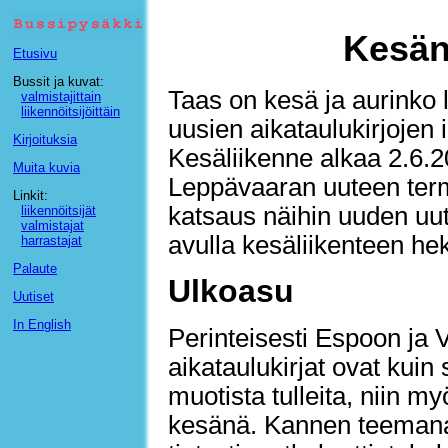
Kesän 
Etusivu
Bussit ja kuvat:
Taas on kesä ja aurinko 
valmistajittain
liikennöitsijöittäin
uusien aikataulukirjojen 
Kirjoituksia
Kesäliikenne alkaa 2.6.2
Muita kuvia
Leppävaaran uuteen termi
Linkit:
katsaus näihin uuden uutu
liikennöitsijät
valmistajat
avulla kesäliikenteen he
harrastajat
Palaute
Ulkoasu
Uutiset
In English
Perinteisesti Espoon ja 
aikataulukirjat ovat kui
muotista tulleita, niin m
kesänä. Kannen teeman