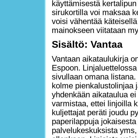
käyttämisestä kertalipun
sirukortilla voi maksaa 
voisi vähentää käteisell
mainokseen viitataan my
Sisältö: Vantaa
Vantaan aikataulukirja 
Espoon. Linjaluettelossa 
sivullaan omana listana. 
kolme pienkalustolinjaa j
yhdenkään aikataulua ei 
varmistaa, ettei linjoill
kuljettajat peräti joudu p
paperilappuja jokaisesta l
palvelukeskuksista yms, 